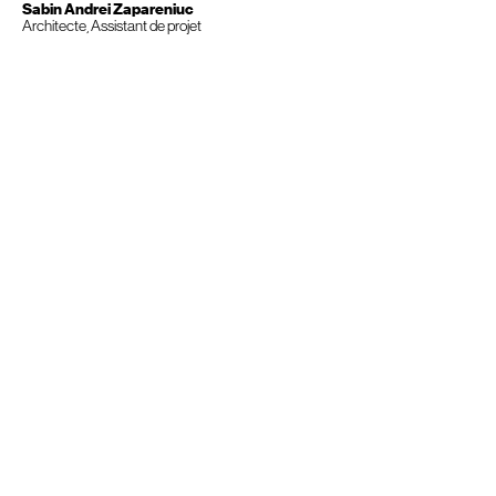
Sabin Andrei Zapareniuc
Architecte, Assistant de projet
Cro
Cro
&Co
Me
Architecture
Studio
Team
Projets
News
Contact