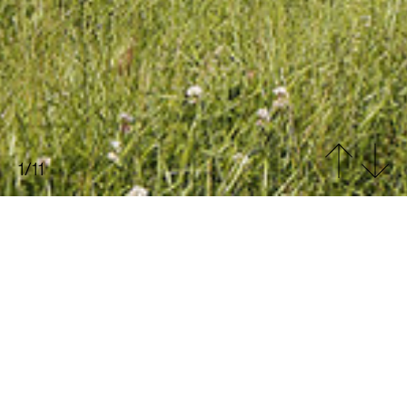
Cro
Cro
&Co
Me
Architecture
Studio
Team
Projets
News
Contact
1/11
INRAE
Extension du laboratoire de l’INRAE, Jouy-en-Josas (78)
L’extension du bâtiment de l’Institut national de
recherche pour l’agriculture, l’alimentation et
l’environnement à Jouy-en-Josas, petite commune
des Yvelines au sud-ouest de l’agglomération
francilienne, entre en résonance avec le paysage
vallonné de la Bièvre dans lequel il s’insère, entre