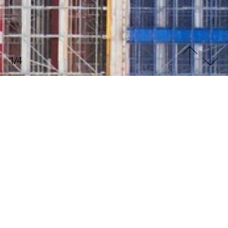
Architecture
Studio
Team
Projets
News
Contact
1/4
Sens Dessus Dessous
Exposition à la Galerie d'Architecture (75)
Habituée des exercices de haute voltige comme
des mises en abîme, Cro&Co Architecture présente
l’exposition « Sens Dessus Dessous » à partir du 21
mai à La Galerie d’ Architecture. Une invitation
à prendre de la hauteur et regarder le process
derrière le projet, considérer le sujet derrière l’objet,
et regarder les intentions autant que la résolution.
Trois grands écrans présentent simultanément les
concepts clefs de l’agence et leurs incarnations