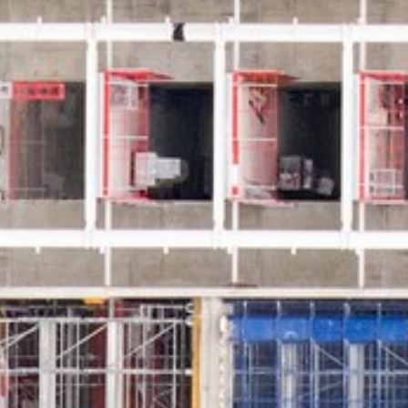
Cro
Cro
&Co
Me